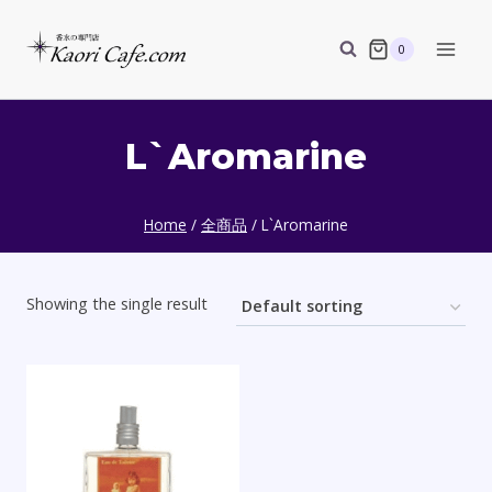
Skip
to
0
content
L`Aromarine
Home
/
全商品
/
L`Aromarine
Showing the single result