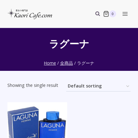
Skip
to
0
content
ラグーナ
Home
/
全商品
/
ラグーナ
Showing the single result