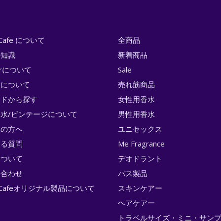
i Cafe について
全商品
の知識
新着商品
erについて
Sale
トについて
売れ筋商品
ンドから探す
女性用香水
水/ビンテージについて
男性用香水
ての方へ
ユニセックス
ある質問
Me Fragrance
について
デオドラント
い合わせ
バス製品
ri Cafeオリジナル製品について
スキンケアー
ヘアケアー
トラベルサイズ・ミニ・サン