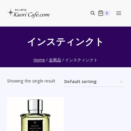
Skip
to
0
content
インスティンクト
Home
/
全商品
/
インスティンクト
Showing the single result