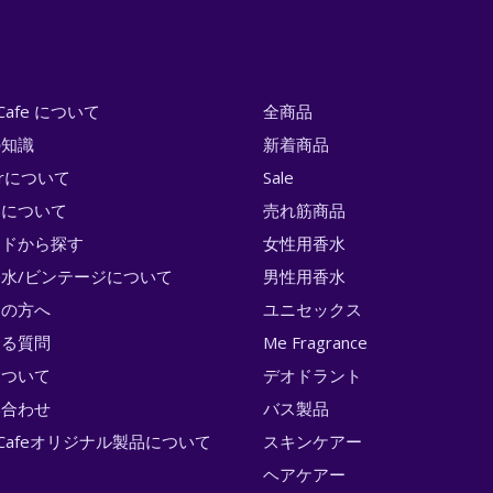
i Cafe について
全商品
の知識
新着商品
erについて
Sale
トについて
売れ筋商品
ンドから探す
女性用香水
水/ビンテージについて
男性用香水
ての方へ
ユニセックス
ある質問
Me Fragrance
について
デオドラント
い合わせ
バス製品
ri Cafeオリジナル製品について
スキンケアー
ヘアケアー