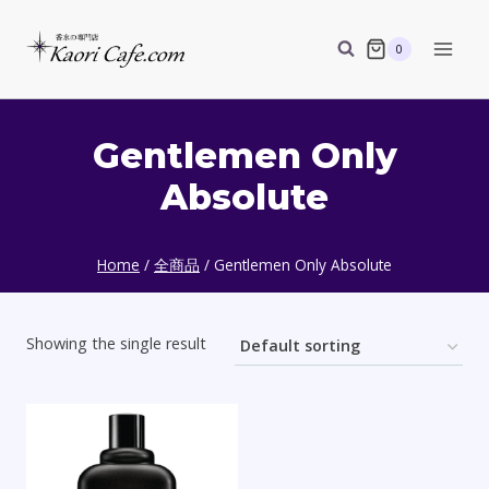
Skip
to
0
content
Gentlemen Only
Absolute
Home
/
全商品
/
Gentlemen Only Absolute
Showing the single result