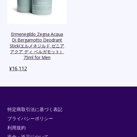
Ermenegildo Zegna Acqua
Di Bergamotto Deodrant
Stick(エルメネジルド ゼニア
アクア ディ ベルガモット）
75ml for Men
¥
16,112
特定商取引法に基づく表記
プライバシーポリシー
利用規約
返金・返品について