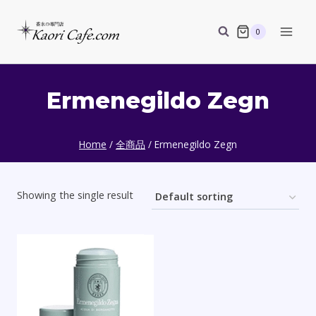
Skip
to
0
content
Ermenegildo Zegn
Home
/
全商品
/
Ermenegildo Zegn
Showing the single result