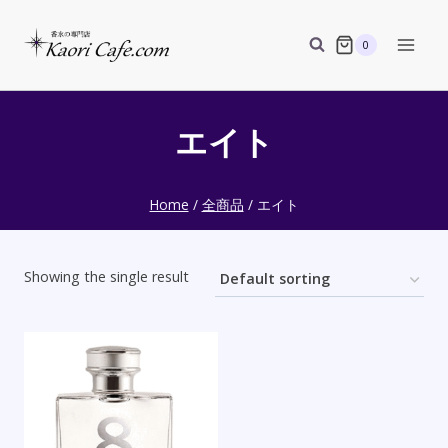
Skip
to
0
content
エイト
Home
/
全商品
/
エイト
Showing the single result