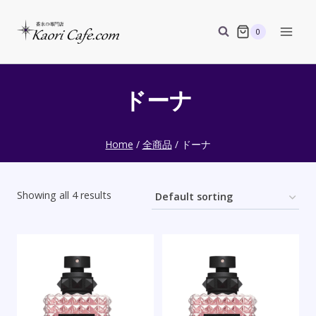
Skip
to
0
content
ドーナ
Home
/
全商品
/
ドーナ
Showing all 4 results