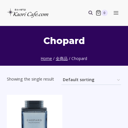
Skip
to
0
content
Chopard
Home
/
全商品
/
Chopard
Showing the single result