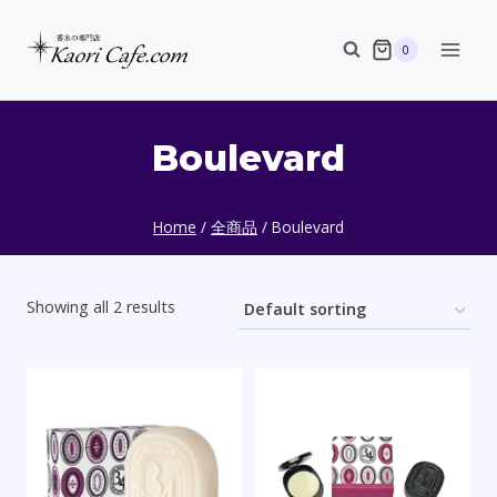
Skip
to
0
content
Boulevard
Home
/
全商品
/
Boulevard
Showing all 2 results