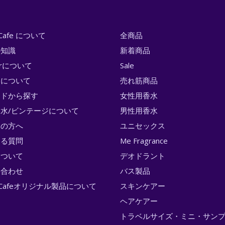
i Cafe について
全商品
の知識
新着商品
erについて
Sale
トについて
売れ筋商品
ンドから探す
女性用香水
水/ビンテージについて
男性用香水
ての方へ
ユニセックス
ある質問
Me Fragrance
について
デオドラント
い合わせ
バス製品
ri Cafeオリジナル製品について
スキンケアー
ヘアケアー
トラベルサイズ・ミニ・サン