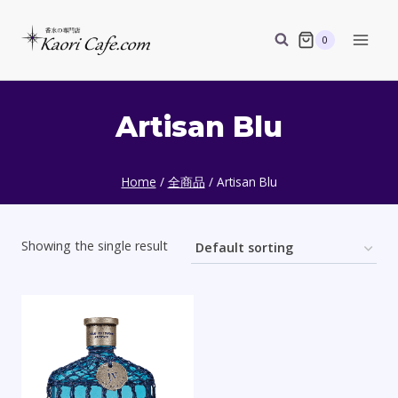
Skip
to
0
content
Artisan Blu
Home
/
全商品
/
Artisan Blu
Showing the single result