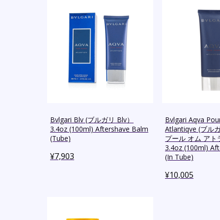
Bvlgari Blv (ブルガリ Blv）
Bvlgari Aqva P
3.4oz (100ml) Aftershave Balm
Atlantiqve (
(Tube)
プール オム ア
3.4oz (100ml) Af
¥
7,903
(In Tube)
¥
10,005