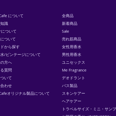
i Cafe について
全商品
の知識
新着商品
erについて
Sale
トについて
売れ筋商品
ンドから探す
女性用香水
水/ビンテージについて
男性用香水
ての方へ
ユニセックス
ある質問
Me Fragrance
について
デオドラント
い合わせ
バス製品
ri Cafeオリジナル製品について
スキンケアー
ヘアケアー
トラベルサイズ・ミニ・サン