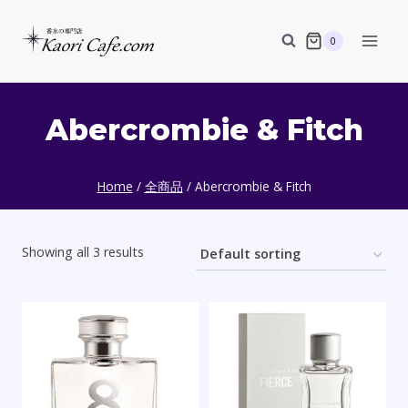
Skip
to
0
content
Abercrombie & Fitch
Home
/
全商品
/
Abercrombie & Fitch
Showing all 3 results