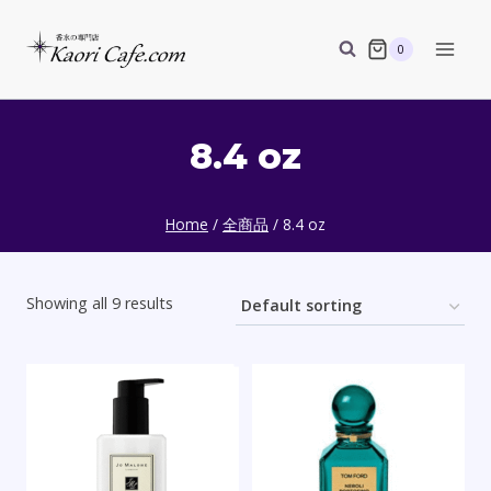
Skip
to
0
content
8.4 oz
Home
/
全商品
/
8.4 oz
Showing all 9 results