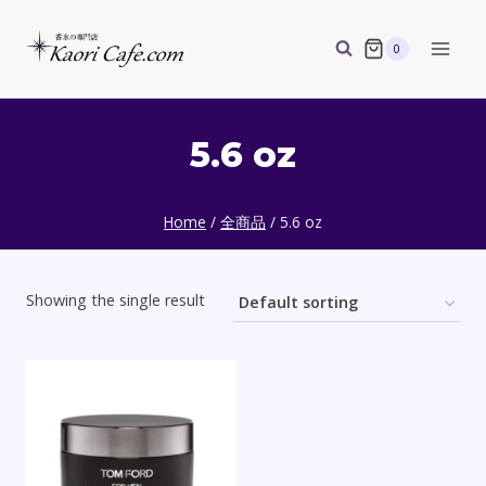
Skip
to
0
content
5.6 oz
Home
/
全商品
/
5.6 oz
Showing the single result