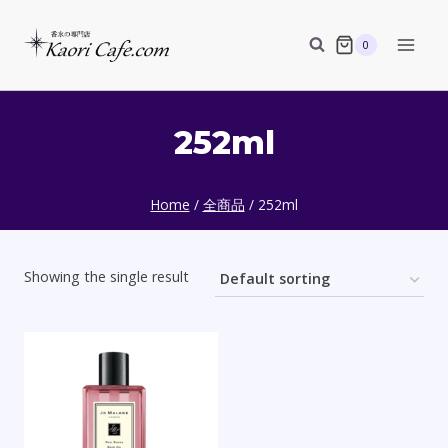
Skip
to
0
content
252ml
Home
/
全商品
/
252ml
Showing the single result