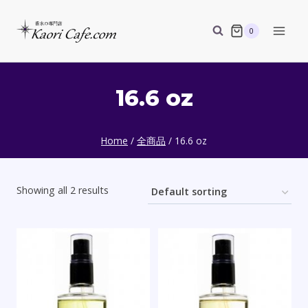
Skip
to
0
content
16.6 oz
Home
/
全商品
/
16.6 oz
Showing all 2 results