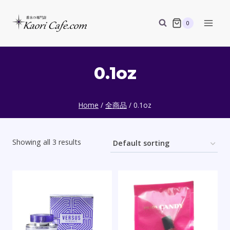
Skip
to
0
content
0.1oz
Home
/
全商品
/
0.1oz
Showing all 3 results