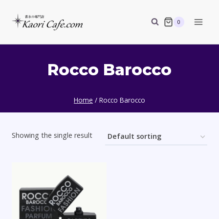
Skip
to
0
content
Rocco Barocco
Home
/
Rocco Barocco
Showing the single result