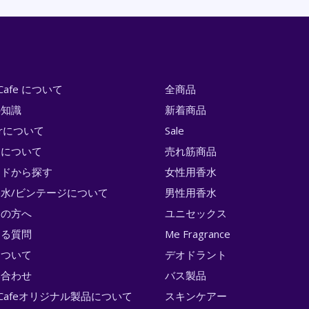
i Cafe について
全商品
の知識
新着商品
erについて
Sale
トについて
売れ筋商品
ンドから探す
女性用香水
水/ビンテージについて
男性用香水
ての方へ
ユニセックス
ある質問
Me Fragrance
について
デオドラント
い合わせ
バス製品
ri Cafeオリジナル製品について
スキンケアー