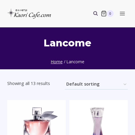
Skip
to
0
content
Lancome
Home
/
Lancome
Showing all 13 results