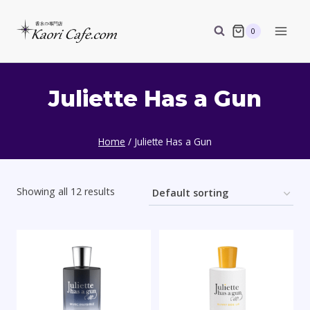
Skip
to
0
content
Juliette Has a Gun
Home
/
Juliette Has a Gun
Showing all 12 results