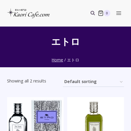
Skip
to
0
content
エトロ
Home
/
エトロ
Showing all 2 results