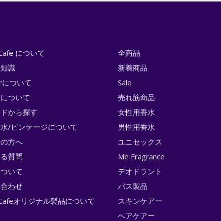
i Cafe について
全商品
の知識
新着商品
erについて
Sale
トについて
売れ筋商品
ンドから探す
女性用香水
水/ビンテージについて
男性用香水
ての方へ
ユニセックス
ある質問
Me Fragrance
について
デオドラント
い合わせ
バス製品
ri Cafeオリジナル製品について
スキンケアー
ヘアケアー