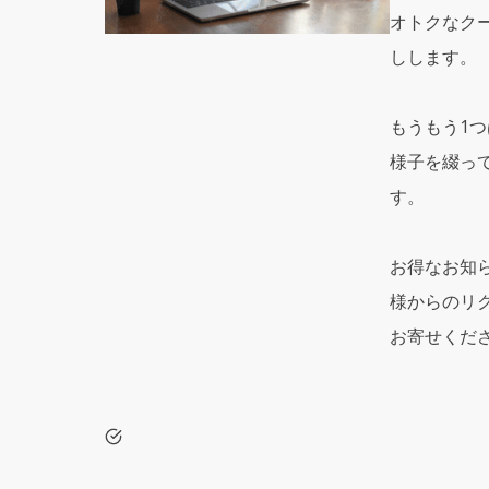
オトクなク
しします。
もうもう1つは
様子を綴っ
す。
お得なお知
様からのリ
お寄せくだ