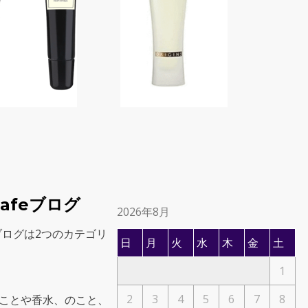
 Cafeブログ
2026年8月
afeブログは2つのカテゴリ
日
月
火
水
木
金
土
1
2
3
4
5
6
7
8
のことや香水、のこと、