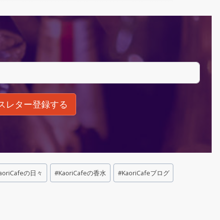
スレター登録する
aoriCafeの日々
#
KaoriCafeの香水
#
KaoriCafeブログ