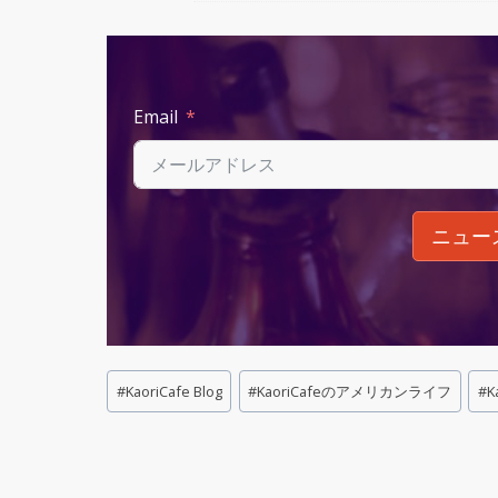
Email
ニュー
Post
#
KaoriCafe Blog
#
KaoriCafeのアメリカンライフ
#
K
Tags: