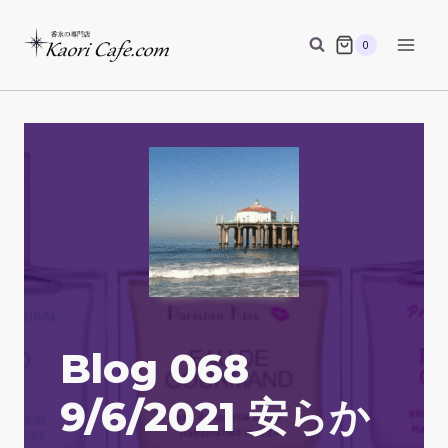
Skip
to
0
content
Blog 068
9/6/2021 安らか