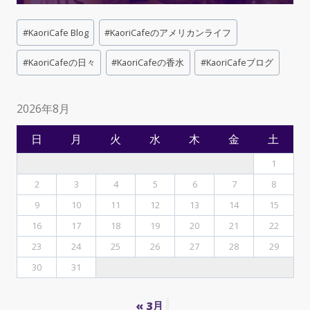
Post
#
KaoriCafe Blog
#
KaoriCafeのアメリカンライフ
Tags:
#
KaoriCafeの日々
#
KaoriCafeの香水
#
KaoriCafeブログ
2026年8月
日
月
火
水
木
金
土
1
2
3
4
5
6
7
8
9
10
11
12
13
14
15
16
17
18
19
20
21
22
23
24
25
26
27
28
29
30
31
« 3月