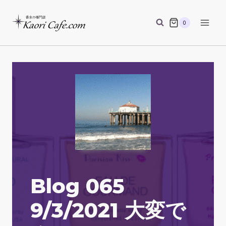
Skip
to
0
content
Blog 065
9/3/2021 大変で