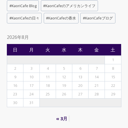
Post
#
KaoriCafe Blog
#
KaoriCafeのアメリカンライフ
Tags:
#
KaoriCafeの日々
#
KaoriCafeの香水
#
KaoriCafeブログ
2026年8月
日
月
火
水
木
金
土
1
2
3
4
5
6
7
8
9
10
11
12
13
14
15
16
17
18
19
20
21
22
23
24
25
26
27
28
29
30
31
« 3月