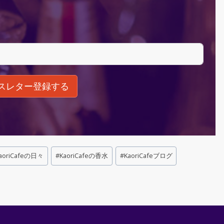
スレター登録する
aoriCafeの日々
#
KaoriCafeの香水
#
KaoriCafeブログ