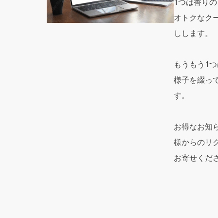
1つは香り
オトクなク
しします。
もうもう1つは
様子を綴っ
す。
お得なお知
様からのリ
お寄せくだ