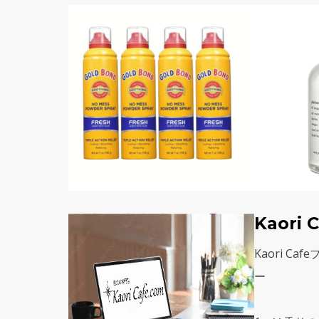
Kaori
Kaori C
ー