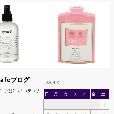
 Cafeブログ
2026年8月
afeブログは2つのカテゴリ
日
月
火
水
木
金
土
1