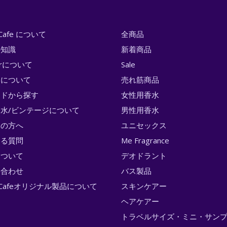
i Cafe について
全商品
の知識
新着商品
erについて
Sale
トについて
売れ筋商品
ンドから探す
女性用香水
水/ビンテージについて
男性用香水
ての方へ
ユニセックス
ある質問
Me Fragrance
について
デオドラント
い合わせ
バス製品
ri Cafeオリジナル製品について
スキンケアー
ヘアケアー
トラベルサイズ・ミニ・サン