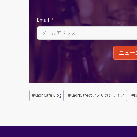
Email
ニュー
Post
#
KaoriCafe Blog
#
KaoriCafeのアメリカンライフ
#
K
Tags: