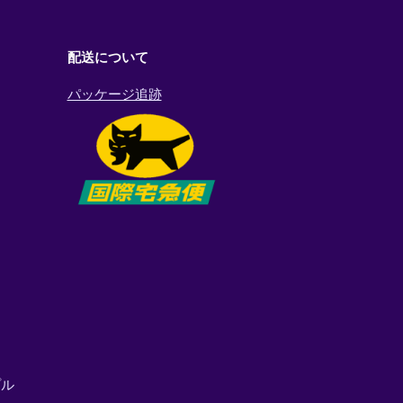
配送について
パッケージ追跡
プル