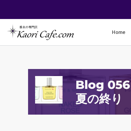
Skip
to
content
Home
Blog 05
夏の終り