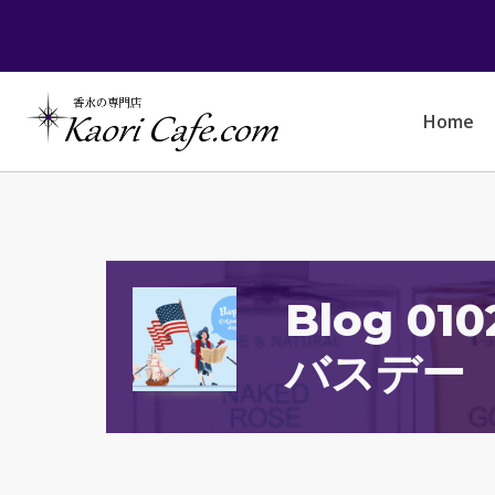
Skip
to
content
Home
Blog 010
バスデー