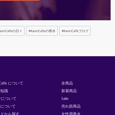
aoriCafeの日々
#
KaoriCafeの香水
#
KaoriCafeブログ
i Cafe について
全商品
の知識
新着商品
erについて
Sale
トについて
売れ筋商品
ンドから探す
女性用香水