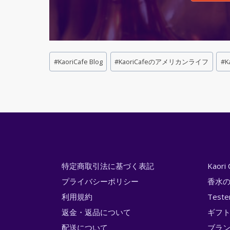
Post
#
KaoriCafe Blog
#
KaoriCafeのアメリカンライフ
#
K
Tags:
特定商取引法に基づく表記
Kaor
プライバシーポリシー
香水
利用規約
Test
返金・返品について
ギフ
配送について
ブラ