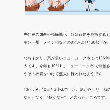
先住民の虐殺や植民地化、奴隷貿易を象徴するも
モント州、メイン州などの8州および130都市が
なおイタリア系が多いニューヨーク市では186
うです。今年も10/11に ニューヨーク市 で
やその衣装をつけて盛大に行われたようです。
10/8，9，10日と3連休でした。夏が終わり、
なんとなく ”秋かな～” と言ったところです。