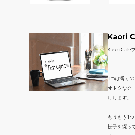
Kaori
Kaori C
ー
1つは香り
オトクなク
しします。
もうもう1つは
様子を綴っ