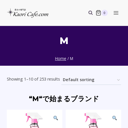
Skip
to
0
content
M
Home
/
M
Showing 1–10 of 253 results
“M“で始まるブランド