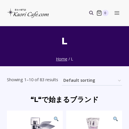
Skip
to
0
content
L
Home
/
L
Showing 1–10 of 83 results
“L“で始まるブランド